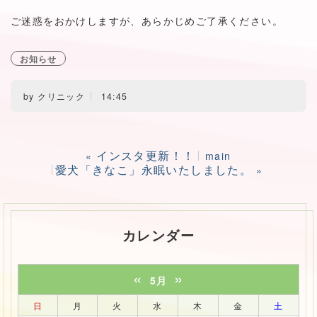
ご迷惑をおかけしますが、あらかじめご了承ください。
お知らせ
by
クリニック
14:45
インスタ更新！！
«
main
愛犬「きなこ」永眠いたしました。
»
カレンダー
«
»
5月
日
月
火
水
木
金
土